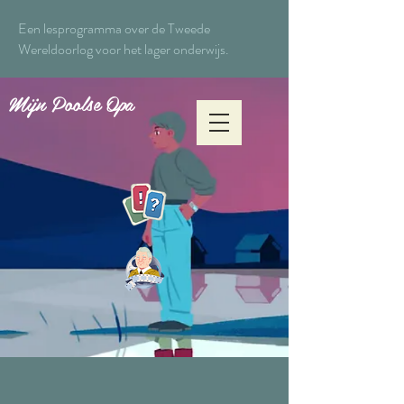
Een lesprogramma over de Tweede
Wereldoorlog voor het lager onderwijs.
Mijn Poolse Opa