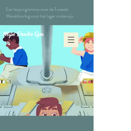
Een lesprogramma over de Tweede
Wereldoorlog voor het lager onderwijs.
Mijn Poolse Opa