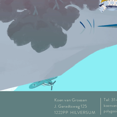
Tel: 3
Koen van Groesen
koenva
J. Geradtsweg 125
polygoo
1222PP HILVERSUM