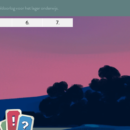
oorlog voor het lager onderwijs.
6.
7.