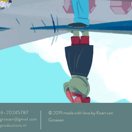
1-6-20245787
© 2019 made with love by Koen van
ngroesen@gmail.com
Groesen
iproductions.nl