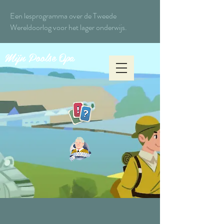
Een lesprogramma over de Tweede
Wereldoorlog voor het lager onderwijs.
Mijn Poolse Opa